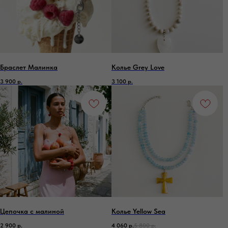
Браслет Малинка
Колье Grey Love
3 900
р.
3 100
р.
Цепочка с малиной
Колье Yellow Sea
2 900
р.
4 060
р.
5 800
р.