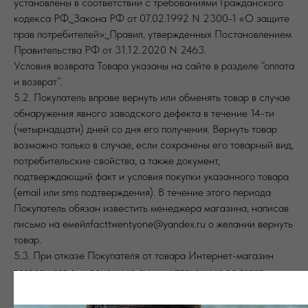
установлены в соответствии с требованиями Гражданского
кодекса РФ
,
Закона РФ от 07.02.1992 N 2300-1 «О защите
прав потребителей»;
Правил, утвержденных Постановлением
Правительства РФ от 31.12.2020 N 2463.
Условия возврата Товара указаны на сайте в разделе “оплата
и возврат”.
5.2. Покупатель вправе вернуть или обменять товар в случае
обнаружения явного заводского дефекта в течение 14-ти
(четырнадцати) дней со дня его получения. Вернуть товар
возможно только в случае, если сохранены его товарный вид,
потребительские свойства, а также документ,
подтверждающий факт и условия покупки указанного товара
(email или sms подтверждения). В течение этого периода
Покупатель обязан известить менеджера магазина, написав
письмо на емейлfacttwentyone@yandex.ru о желании вернуть
товар.
5.3. При отказе Покупателя от товара Интернет-магазин
возвращает ему денежную сумму, уплаченную за товар,
кроме суммы расходов Интернет-магазина, связанных с
доставкой товара Покупателю и вывозом товара от