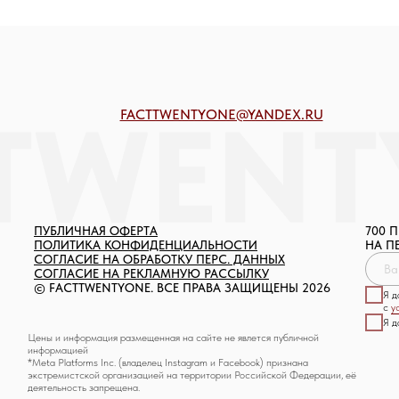
FACTTWENTYONE@YANDEX.RU
ПУБЛИЧНАЯ ОФЕРТА
700 
ПОЛИТИКА КОНФИДЕНЦИАЛЬНОСТИ
НА П
СОГЛАСИЕ НА ОБРАБОТКУ ПЕРС. ДАННЫХ
СОГЛАСИЕ НА РЕКЛАМНУЮ РАССЫЛКУ
© FACTTWENTYONE. ВСЕ ПРАВА ЗАЩИЩЕНЫ 2026
Я 
с
у
Я 
Цены и информация размещенная на сайте не явлется публичной
информацией
*Meta Platforms Inc. (владелец Instagram и Facebook) признана
экстремистской организацией на территории Российской Федерации, её
деятельность запрещена.