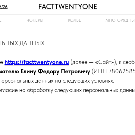
FACTTWENTYONE
5/26
С
ЧОКЕРЫ
КОЛЬЕ
МНОГОРЯДНЫ
АЛЬНЫХ ДАННЫХ
те
https://facttwentyone.ru
(далее — «Сайт»), я своб
мателю Елину Федору Петровичу
(ИНН 78062585
персональных данных на следующих условиях.
огласие на обработку следующих персональных данны