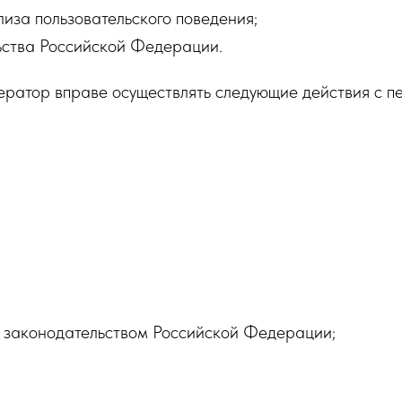
иза пользовательского поведения;
ьства Российской Федерации.
ратор вправе осуществлять следующие действия с п
Дарим 700₽ на первое
украшение
х законодательством Российской Федерации;
Подпишитесь на нашу рассылку и получите промокод на скидку.
Скидка действует при заказе от 3000р