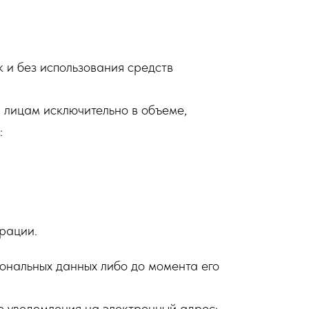
 и без использования средств
лицам исключительно в объеме,
:
рации.
ональных данных либо до момента его
о уведомления на электронный адрес: