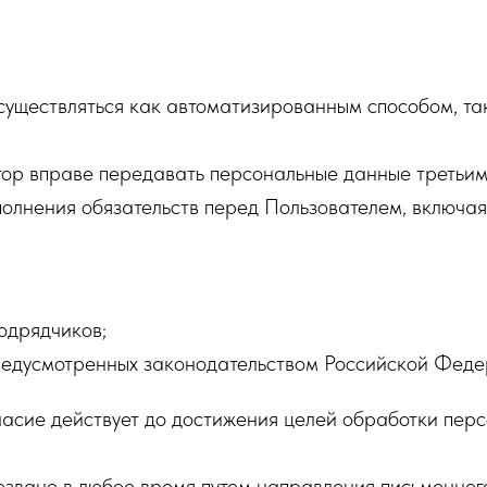
уществляться как автоматизированным способом, так
р вправе передавать персональные данные третьим 
олнения обязательств перед Пользователем, включая
+7
Я даю
согласие на обработку персональных данных
в
соответствии с
политикой конфиденциальности»
одрядчиков;
Я даю
согласие на рекламную рассылку
предусмотренных законодательством Российской Феде
асие действует до достижения целей обработки перс
ОТПРАВИТЬ
озвано в любое время путем направления письменног