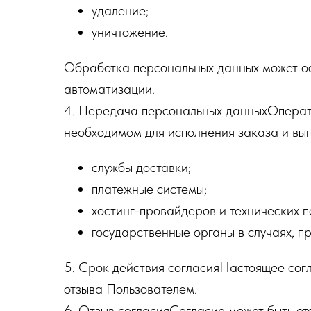
удаление;
уничтожение.
Обработка персональных данных может ос
автоматизации.
4. Передача персональных данныхОперато
необходимом для исполнения заказа и вып
службы доставки;
платежные системы;
хостинг-провайдеров и технических п
государственные органы в случаях, 
5. Срок действия согласияНастоящее согл
отзыва Пользователем.
6. Отзыв согласияСогласие может быть от