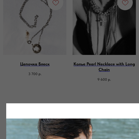
Цепочка Блеск
Колье Pearl Necklace with Long
Chain
3 700
р.
9 600
р.