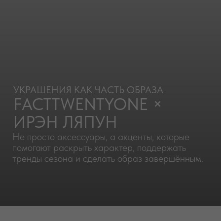
УКРАШЕНИЯ КАК ЧАСТЬ ОБРАЗА
FACTTWENTYONE ×
ИРЭН ЛЯПУН
Не просто аксессуары, а акценты, которые
помогают раскрыть характер, поддержать
тренды сезона и сделать образ завершённым.
О КОЛЛАБОРАЦИИ
ВЗГЛЯД СТИЛИСТА
НА УКРАШЕНИЯ
FACTTWENTYONE
Мы объединились со стилистом Ирэн Ляпун,
чтобы показать, как украшения
FACTTWENTYONE работают в реальном
гардеробе.
Вместе мы подготовили гид по трендам сезона
2025/2026 и собрали образы, в которых
украшения становятся естественным