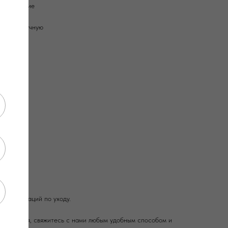
родирование
олнены вручную
рекомендаций по уходу.
ок изделия, свяжитесь с нами любым удобным способом и