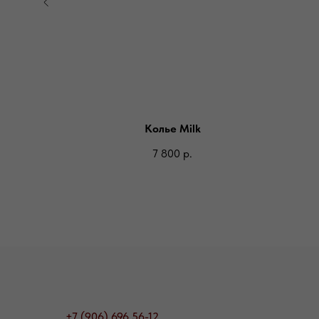
Колье Milk
7 800
р.
+7 (906) 696 56-12