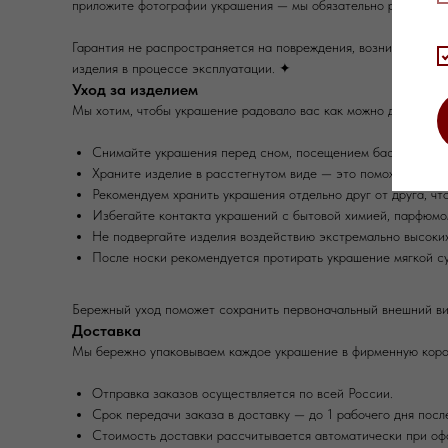
приложите фотографии украшения — мы обязательно рассмотр
Гарантия не распространяется на повреждения, возникшие в ре
изделия в процессе эксплуатации. ✦
Уход за изделием
Мы хотим, чтобы украшение радовало вас как можно дольше, п
Снимайте украшения перед сном, посещением бассейна, са
Храните изделие в расстегнутом виде — это поможет избеж
Рекомендуем хранить украшения отдельно друг от друга, ч
Избегайте контакта украшений с бытовой химией, парфюмо
Не подвергайте изделия воздействию экстремально высоких
После носки рекомендуется протирать украшение мягкой су
Бережный уход поможет сохранить первоначальный внешний ви
Доставка
Мы бережно упаковываем каждое украшение в фирменную кор
Отправка заказов осуществляется по всей России.
Срок передачи заказа в доставку — до 1 рабочего дня посл
Стоимость доставки рассчитывается автоматически при офо