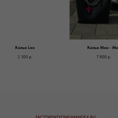
Колье Leo
Колье Moo - M
3 300
р.
7 800
р.
FACTTWENTYONE@YANDEX.RU