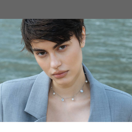
С
ЧОКЕРЫ
КОЛЬЕ
МНОГОРЯДНЫ
Браслет Искра
FACTTWENTYONE
SKU:
1000102
6900,00
р.
Добавить в корзину
Браслет с множеством динамичны
подвесками — динамичный акцент,
вечерний лук. Универсальный и з
джинсами.