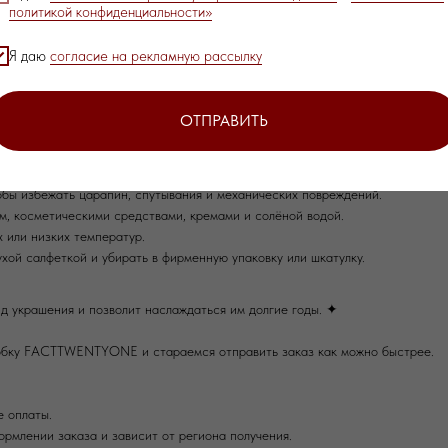
им обращение и предложим решение.
политикой конфиденциальности»
зультате механического воздействия, неправильного хранения, контакта с
Я даю
согласие на рекламную рассылку
оэтому рекомендуем соблюдать несколько простых правил ухода:
ОТПРАВИТЬ
уны и во время водных процедур.
ать заломов на тросике и продлит срок службы украшения.
тобы избежать царапин, спутывания и механических повреждений.
м, косметическими средствами, кремами и солёной водой.
 или низких температур.
хой салфеткой и убирать в фирменную упаковку или шкатулку.
д украшения и позволит наслаждаться им долгие годы. ✦
обку FACTTWENTYONE и стараемся отправить заказ как можно быстрее.
е оплаты.
рмлении заказа и зависит от региона получения.