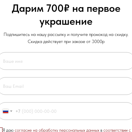
Материал: жемчуг, сталь, латунь, 
Дарим 700₽ на первое
Все украшения facttwentyone вып
украшение
Коллекция: Особый случай
Камень: Жемчуг
Подпишитесь на нашу рассылку и получите промокод на скидку.
Скидка действует при заказе от 3000р
+7
арантию на украшения сроком
1 месяц с момента покупки
при соблюдении 
водской брак. Если в течение гарантийного срока вы обнаружили недостат
Я даю
согласие на обработку персональных данных
в
соответствии с