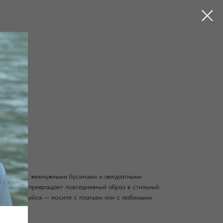
Е КОЛЬЕ
СЕРЬ
БРАСЛЕТЫ
ЦЕПИ
х цепочек, жемчужными бусинами и аккуратными
 который превращает повседневный образ в стильный
апоминающийся — носите с платьем или с любимыми