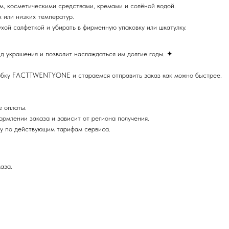
м, косметическими средствами, кремами и солёной водой.
украшение
 или низких температур.
хой салфеткой и убирать в фирменную упаковку или шкатулку.
Подпишитесь на нашу рассылку и получите промокод на скидку.
д украшения и позволит наслаждаться им долгие годы. ✦
Скидка действует при заказе от 3000р
обку FACTTWENTYONE и стараемся отправить заказ как можно быстрее.
е оплаты.
рмлении заказа и зависит от региона получения.
ку по действующим тарифам сервиса.
аза.
Я даю
согласие на обработку персональных данных
в
соответствии с
политикой конфиденциальности»