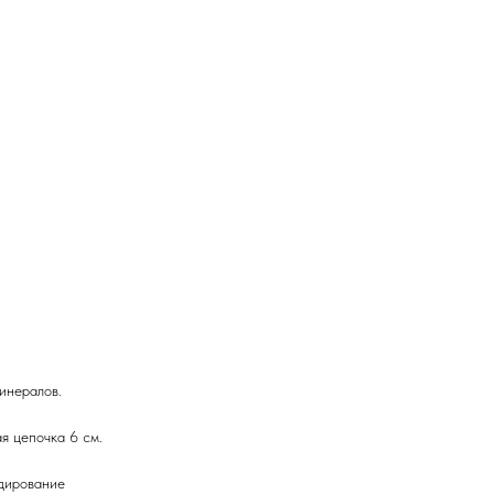
Е КОЛЬЕ
СЕРЬ
БРАСЛЕТЫ
ЦЕПИ
инералов.
я цепочка 6 см.
одирование