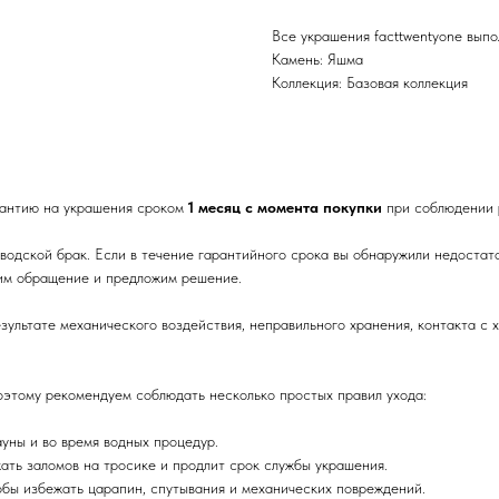
Все украшения facttwentyone вып
Камень: Яшма
Коллекция: Базовая коллекция
арантию на украшения сроком
1 месяц с момента покупки
при соблюдении 
водской брак. Если в течение гарантийного срока вы обнаружили недостат
им обращение и предложим решение.
зультате механического воздействия, неправильного хранения, контакта с
оэтому рекомендуем соблюдать несколько простых правил ухода:
уны и во время водных процедур.
ать заломов на тросике и продлит срок службы украшения.
Дарим 700₽ на первое
тобы избежать царапин, спутывания и механических повреждений.