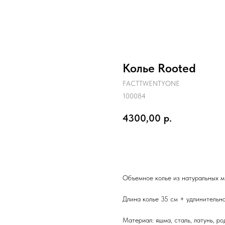
С
ЧОКЕРЫ
КОЛЬЕ
МНОГОРЯДНЫ
Колье Rooted
FACTTWENTYONE
100084
4300,00
р.
Добавить в корзину
Объемное колье из натуральных м
Длина колье 35 см + удлинительна
Материал: яшма, сталь, латунь, р