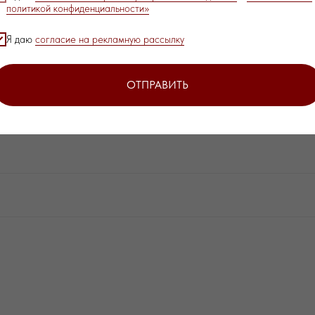
политикой конфиденциальности»
водской брак. Если в течение гарантийного срока вы
Я даю
согласие на рекламную рассылку
бным способом и приложите фотографии украшения — мы
ОТПРАВИТЬ
зультате механического воздействия, неправильного хранения,
 износа изделия в процессе эксплуатации. ✦