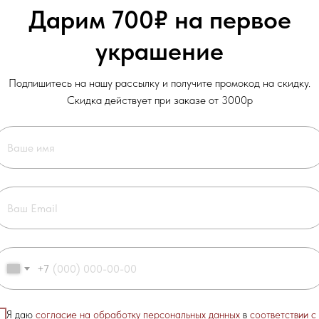
Камень: Жемчуг
Дарим 700₽ на первое
Коллекция: Особый случай
украшение
Подпишитесь на нашу рассылку и получите промокод на скидку.
Скидка действует при заказе от 3000р
+7
арантию на украшения сроком
1 месяц с момента покупки
при
Я даю
согласие на обработку персональных данных
в
соответствии с