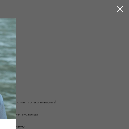
Е КОЛЬЕ
СЕРЬ
БРАСЛЕТЫ
ЦЕПИ
ет удачу, стоит только поверить!
 родирование, экозамша
олнены вручную