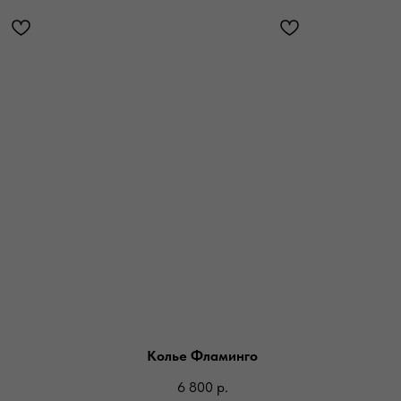
Колье Фламинго
6 800
р.