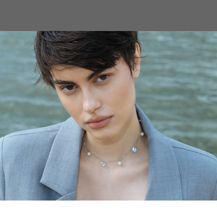
С
ЧОКЕРЫ
КОЛЬЕ
МНОГОРЯДНЫ
Колье На Удачу
FACTTWENTYONE
SKU:
100096
5900,00
р.
Добавить в корзину
Колье, которое непременно принес
Материал: жемчуг, сталь, латунь,
Все украшения facttwentyone вып