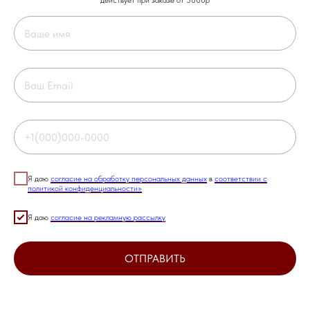
действует при заказе от 3000р
Колье Grey Love
FACTTWENTYONE
SKU:
100088
Я даю
согласие на обработку персональных данных
в
соответствии с
политикой конфиденциальности»
3100,00
р.
Я даю
согласие на рекламную рассылку
Элегантное колье со съемной подвеской.
Длина колье 35 см + замшевый шнурок.
ОТПРАВИТЬ
Материал: акрил, кварц, сталь, латунь, родирование, шнурок из эко - замши
Все украшения facttwentyone выполнены вручную