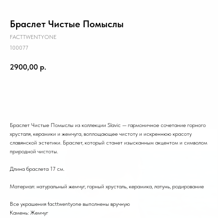
Браслет Чистые Помыслы
FACTTWENTYONE
100077
2900,00
р.
Добавить в корзину
Браслет Чистые Помыслы из коллекции Slavic — гармоничное сочетание горного
хрусталя, керамики и жемчуга, воплощающее чистоту и искреннюю красоту
славянской эстетики. Браслет, который станет изысканным акцентом и символом
природной чистоты.
Длина браслета 17 см.
Материал: натуральный жемчуг, горный хрусталь, керамика, латунь, родирование
Все украшения facttwentyone выполнены вручную
Камень: Жемчуг