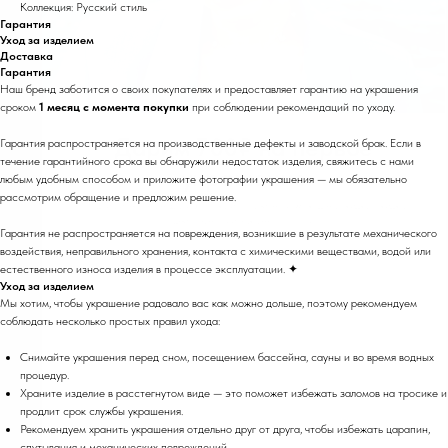
Коллекция: Русский стиль
Гарантия
Уход за изделием
Доставка
Гарантия
Наш бренд заботится о своих покупателях и предоставляет гарантию на украшения
сроком
1 месяц с момента покупки
при соблюдении рекомендаций по уходу.
Гарантия распространяется на производственные дефекты и заводской брак. Если в
течение гарантийного срока вы обнаружили недостаток изделия, свяжитесь с нами
любым удобным способом и приложите фотографии украшения — мы обязательно
рассмотрим обращение и предложим решение.
Гарантия не распространяется на повреждения, возникшие в результате механического
воздействия, неправильного хранения, контакта с химическими веществами, водой или
естественного износа изделия в процессе эксплуатации. ✦
Уход за изделием
Мы хотим, чтобы украшение радовало вас как можно дольше, поэтому рекомендуем
соблюдать несколько простых правил ухода:
Снимайте украшения перед сном, посещением бассейна, сауны и во время водных
процедур.
Храните изделие в расстегнутом виде — это поможет избежать заломов на тросике и
продлит срок службы украшения.
Рекомендуем хранить украшения отдельно друг от друга, чтобы избежать царапин,
спутывания и механических повреждений.