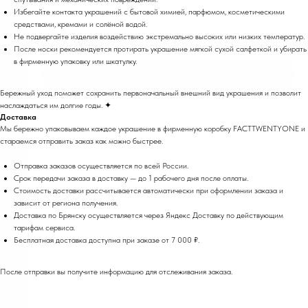
Избегайте контакта украшений с бытовой химией, парфюмом, косметическими
средствами, кремами и солёной водой.
Не подвергайте изделия воздействию экстремально высоких или низких температур.
+7 (906) 696 56-12
FACTTWENTYONE@YANDEX.RU
После носки рекомендуется протирать украшение мягкой сухой салфеткой и убирать
в фирменную упаковку или шкатулку.
ТЕХ. ПОДЕРЖКА
Бережный уход поможет сохранить первоначальный внешний вид украшения и позволит
ГЛАВНАЯ
наслаждаться им долгие годы. ✦
КАТАЛОГ
О БРЕНДЕ
Доставка
НОВОСТИ И БЛОГ
Мы бережно упаковываем каждое украшение в фирменную коробку FACTTWENTYONE и
ПОКУПАТЕЛЯМ
стараемся отправить заказ как можно быстрее.
700 ПРИВЕТСТВЕННЫХ БОНУСОВ
НА ПЕРВЫЙ ЗАКАЗ
Отправка заказов осуществляется по всей России.
Срок передачи заказа в доставку — до 1 рабочего дня после оплаты.
Стоимость доставки рассчитывается автоматически при оформлении заказа и
Я даю
согласие на обработку персональных
зависит от региона получения.
данных
и соглашаюсь с
условиями политики
Доставка по Брянску осуществляется через Яндекс Доставку по действующим
конфиденциальности
тарифам сервиса.
Я даю
согласие на рекламную рассылку
Бесплатная доставка доступна при заказе от 7 000 ₽.
ПОДПИСАТЬСЯ
После отправки вы получите информацию для отслеживания заказа.
Дарим 700₽ на первое
ПУБЛИЧНАЯ ОФЕРТА
ПОЛИТИКА КОНФИДЕНЦИАЛЬНОСТИ
СОГЛАСИЕ НА ОБРАБОТКУ ПЕРС. ДАННЫХ